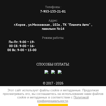
Телефоны :
7-953-133-21-81
Адрес:
г.Киров , ул.Московская , 102в , ТК "Планета Авто" ,
павильон №14
Режим работы:
Пн-Пт: 9-00 ~ 19-
00 Сб: 9-00 ~ 16-
00 Вс: 9-00 ~ 15-00
СПОСОБЫ ОПЛАТЫ:
© 2017 - 2026
Магазин "ПЛЮС+"
Этот сайт использует файлы cookie и метаданные. Продолжая
просматривать его, вы соглашаетесь на использование нами файлов
Политика конфиденциальности
cookie и метаданных в соответствии с
Политикой
создать интернет магазин
в megagroup.ru
конфиденциальности
.